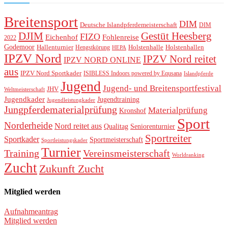
Breitensport
DIM
Deutsche Islandpferdemeisterschaft
DIM
DJIM
Gestüt Heesberg
FIZO
Eichenhof
Fohlenreise
2022
Godemoor
Hallenturnier
Holstenhallen
Hengstkörung
Holstenhalle
HEPA
IPZV Nord
IPZV Nord reitet
IPZV NORD ONLINE
aus
IPZV Nord Sportkader
ISIBLESS Indoors powered by Equsana
Islandpferde
Jugend
Jugend- und Breitensportfestival
JHV
Weltmeisterschaft
Jugendkader
Jugendtraining
Jugendleistungkader
Jungpferdematerialprüfung
Materialprüfung
Kronshof
Sport
Norderheide
Nord reitet aus
Seniorenturnier
Qualitag
Sportreiter
Sportkader
Sportmeisterschaft
Sportleistungskader
Turnier
Training
Vereinsmeisterschaft
Worldranking
Zucht
Zukunft Zucht
Mitglied werden
Aufnahmeantrag
Mitglied werden