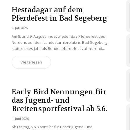
Hestadagar auf dem
Pferdefest in Bad Segeberg
9. Juli 2026
Am 8. und 9. August findet wieder das Pferdefest des
Nordens auf dem Landesturnierplatz in Bad Segeberg
statt, dieses Jahr als Bundespferdefestival mit rund...
Weiterlesen
Early Bird Nennungen für
das Jugend- und
Breitensportfestival ab 5.6.
4. Juni 2026
Ab Freitag, 5.6. könnt ihr für unser Jugend- und