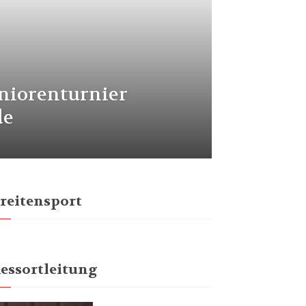
niorenturnier
de
reitensport
essortleitung