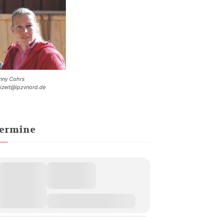
nny Cohrs
eizeit@ipzvnord.de
ermine