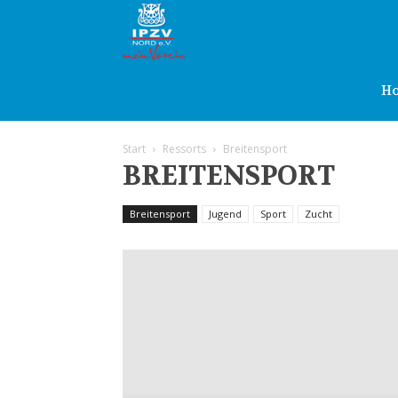
IPZV
Nord
H
Start
Ressorts
Breitensport
e.V.
BREITENSPORT
Breitensport
Jugend
Sport
Zucht