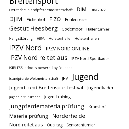
Breitensport
DIM
Deutsche Islandpferdemeisterschaft
DIM 2022
DJIM
FIZO
Eichenhof
Fohlenreise
Gestüt Heesberg
Godemoor
Hallenturnier
Holstenhallen
Hengstkörung
Holstenhalle
HEPA
IPZV Nord
IPZV NORD ONLINE
IPZV Nord reitet aus
IPZV Nord Sportkader
ISIBLESS Indoors powered by Equsana
Jugend
JHV
Islandpferde Weltmeisterschaft
Jugend- und Breitensportfestival
Jugendkader
Jugendtraining
Jugendleistungkader
Jungpferdematerialprüfung
Kronshof
Norderheide
Materialprüfung
Nord reitet aus
Qualitag
Seniorenturnier