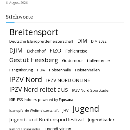
6. August 2026
Stichworte
Breitensport
DIM
Deutsche Islandpferdemeisterschaft
DIM 2022
DJIM
FIZO
Eichenhof
Fohlenreise
Gestüt Heesberg
Godemoor
Hallenturnier
Holstenhallen
Hengstkörung
Holstenhalle
HEPA
IPZV Nord
IPZV NORD ONLINE
IPZV Nord reitet aus
IPZV Nord Sportkader
ISIBLESS Indoors powered by Equsana
Jugend
JHV
Islandpferde Weltmeisterschaft
Jugend- und Breitensportfestival
Jugendkader
Jugendtraining
Jugendleistungkader