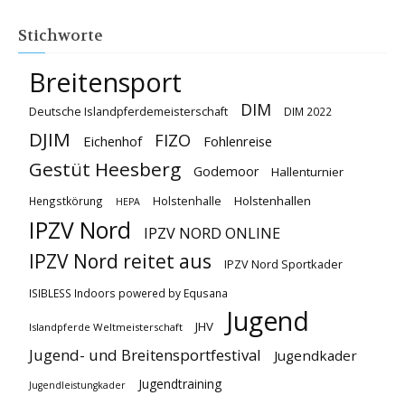
Stichworte
Breitensport
DIM
Deutsche Islandpferdemeisterschaft
DIM 2022
DJIM
FIZO
Eichenhof
Fohlenreise
Gestüt Heesberg
Godemoor
Hallenturnier
Holstenhallen
Hengstkörung
Holstenhalle
HEPA
IPZV Nord
IPZV NORD ONLINE
IPZV Nord reitet aus
IPZV Nord Sportkader
ISIBLESS Indoors powered by Equsana
Jugend
JHV
Islandpferde Weltmeisterschaft
Jugend- und Breitensportfestival
Jugendkader
Jugendtraining
Jugendleistungkader