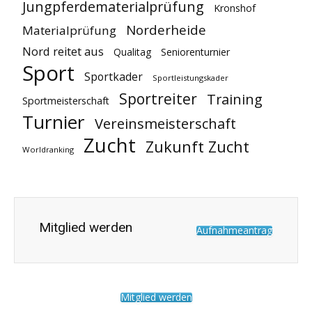
Jungpferdematerialprüfung
Kronshof
Norderheide
Materialprüfung
Nord reitet aus
Qualitag
Seniorenturnier
Sport
Sportkader
Sportleistungskader
Sportreiter
Training
Sportmeisterschaft
Turnier
Vereinsmeisterschaft
Zucht
Zukunft Zucht
Worldranking
Mitglied werden
Aufnahmeantrag
Mitglied werden