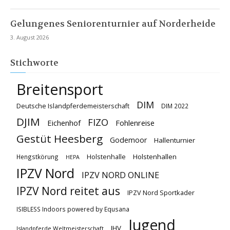
Gelungenes Seniorenturnier auf Norderheide
3. August 2026
Stichworte
Breitensport
DIM
Deutsche Islandpferdemeisterschaft
DIM 2022
DJIM
FIZO
Eichenhof
Fohlenreise
Gestüt Heesberg
Godemoor
Hallenturnier
Holstenhallen
Hengstkörung
Holstenhalle
HEPA
IPZV Nord
IPZV NORD ONLINE
IPZV Nord reitet aus
IPZV Nord Sportkader
ISIBLESS Indoors powered by Equsana
Jugend
JHV
Islandpferde Weltmeisterschaft