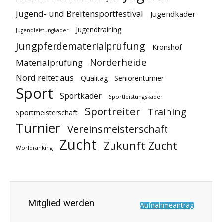
Jugend- und Breitensportfestival
Jugendkader
Jugendtraining
Jugendleistungkader
Jungpferdematerialprüfung
Kronshof
Norderheide
Materialprüfung
Nord reitet aus
Qualitag
Seniorenturnier
Sport
Sportkader
Sportleistungskader
Sportreiter
Training
Sportmeisterschaft
Turnier
Vereinsmeisterschaft
Zucht
Zukunft Zucht
Worldranking
Mitglied werden
Aufnahmeantrag