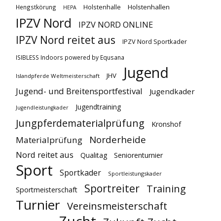
Holstenhallen
Hengstkörung
Holstenhalle
HEPA
IPZV Nord
IPZV NORD ONLINE
IPZV Nord reitet aus
IPZV Nord Sportkader
ISIBLESS Indoors powered by Equsana
Jugend
JHV
Islandpferde Weltmeisterschaft
Jugend- und Breitensportfestival
Jugendkader
Jugendtraining
Jugendleistungkader
Jungpferdematerialprüfung
Kronshof
Norderheide
Materialprüfung
Nord reitet aus
Qualitag
Seniorenturnier
Sport
Sportkader
Sportleistungskader
Sportreiter
Training
Sportmeisterschaft
Turnier
Vereinsmeisterschaft