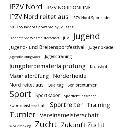
IPZV Nord
IPZV NORD ONLINE
IPZV Nord reitet aus
IPZV Nord Sportkader
ISIBLESS Indoors powered by Equsana
Jugend
JHV
Islandpferde Weltmeisterschaft
Jugend- und Breitensportfestival
Jugendkader
Jugendtraining
Jugendleistungkader
Jungpferdematerialprüfung
Kronshof
Norderheide
Materialprüfung
Nord reitet aus
Qualitag
Seniorenturnier
Sport
Sportkader
Sportleistungskader
Sportreiter
Training
Sportmeisterschaft
Turnier
Vereinsmeisterschaft
Zucht
Zukunft Zucht
Worldranking