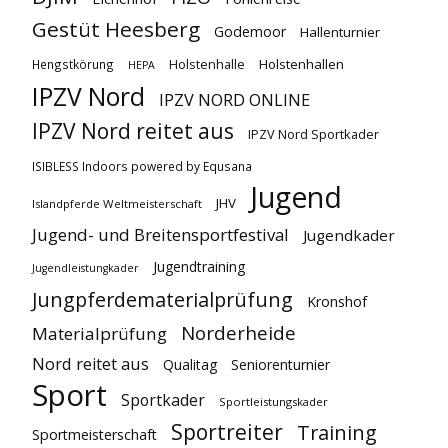
Gestüt Heesberg
Godemoor
Hallenturnier
Holstenhallen
Hengstkörung
Holstenhalle
HEPA
IPZV Nord
IPZV NORD ONLINE
IPZV Nord reitet aus
IPZV Nord Sportkader
ISIBLESS Indoors powered by Equsana
Jugend
JHV
Islandpferde Weltmeisterschaft
Jugend- und Breitensportfestival
Jugendkader
Jugendtraining
Jugendleistungkader
Jungpferdematerialprüfung
Kronshof
Norderheide
Materialprüfung
Nord reitet aus
Qualitag
Seniorenturnier
Sport
Sportkader
Sportleistungskader
Sportreiter
Training
Sportmeisterschaft