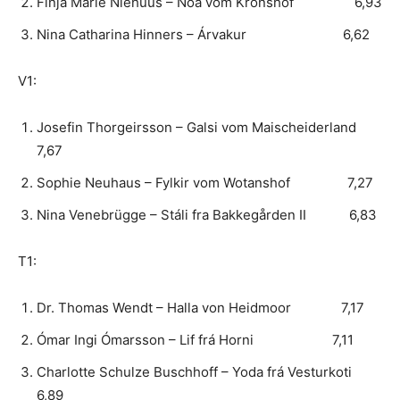
Finja Marie Niehuus – Nóa vom Kronshof 6,93
Nina Catharina Hinners – Árvakur 6,62
V1:
Josefin Thorgeirsson – Galsi vom Maischeiderland
7,67
Sophie Neuhaus – Fylkir vom Wotanshof 7,27
Nina Venebrügge – Stáli fra Bakkegården II 6,83
T1:
Dr. Thomas Wendt – Halla von Heidmoor 7,17
Ómar Ingi Ómarsson – Lif frá Horni 7,11
Charlotte Schulze Buschhoff – Yoda frá Vesturkoti
6,89