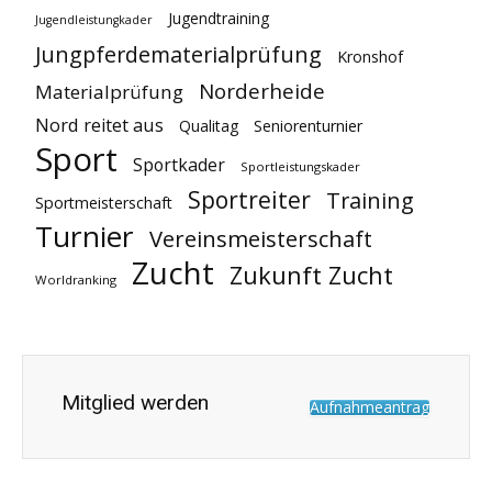
Jugendtraining
Jugendleistungkader
Jungpferdematerialprüfung
Kronshof
Norderheide
Materialprüfung
Nord reitet aus
Qualitag
Seniorenturnier
Sport
Sportkader
Sportleistungskader
Sportreiter
Training
Sportmeisterschaft
Turnier
Vereinsmeisterschaft
Zucht
Zukunft Zucht
Worldranking
Mitglied werden
Aufnahmeantrag