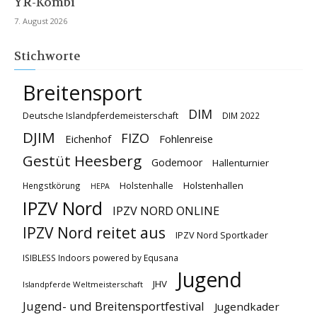
YR-Kombi
7. August 2026
Stichworte
Breitensport
DIM
Deutsche Islandpferdemeisterschaft
DIM 2022
DJIM
FIZO
Eichenhof
Fohlenreise
Gestüt Heesberg
Godemoor
Hallenturnier
Holstenhallen
Hengstkörung
Holstenhalle
HEPA
IPZV Nord
IPZV NORD ONLINE
IPZV Nord reitet aus
IPZV Nord Sportkader
ISIBLESS Indoors powered by Equsana
Jugend
JHV
Islandpferde Weltmeisterschaft
Jugend- und Breitensportfestival
Jugendkader