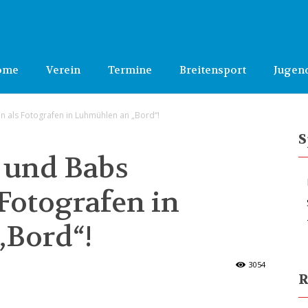
ome
Verein
Termine
Breitensport
Jugen
nn als Fotografen in Luhmühlen an „Bord“!
S
r und Babs
Fotografen in
„Bord“!
3054
R