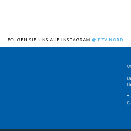
FOLGEN SIE UNS AUF INSTAGRAM
@IPZV.NORD
Öf
Di
Di
Te
E-