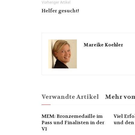
Vorheriger Artikel
Helfer gesucht!
Mareike Koehler
Verwandte Artikel
Mehr vom
MEM: Bronzemedaille im
Viel Erf
Pass und Finalisten in der
und den
V1