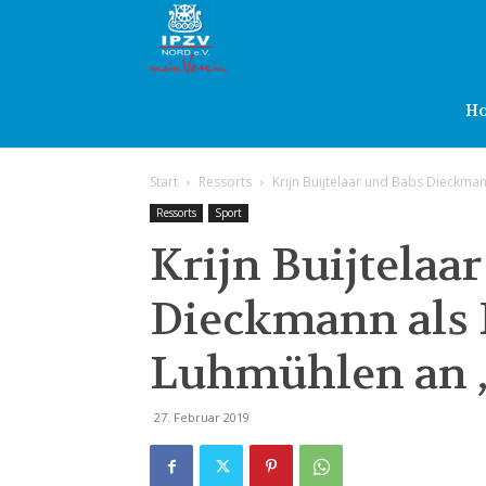
IPZV
Nord
H
Start
Ressorts
Krijn Buijtelaar und Babs Dieckma
e.V.
Ressorts
Sport
Krijn Buijtelaa
Dieckmann als 
Luhmühlen an 
27. Februar 2019