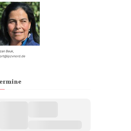
zan Beuk,
ort@ipzvnord.de
ermine