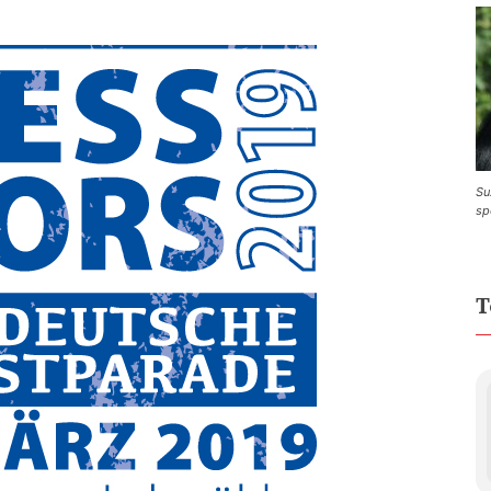
Su
sp
T