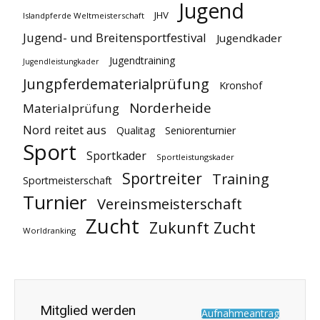
Jugend
JHV
Islandpferde Weltmeisterschaft
Jugend- und Breitensportfestival
Jugendkader
Jugendtraining
Jugendleistungkader
Jungpferdematerialprüfung
Kronshof
Norderheide
Materialprüfung
Nord reitet aus
Qualitag
Seniorenturnier
Sport
Sportkader
Sportleistungskader
Sportreiter
Training
Sportmeisterschaft
Turnier
Vereinsmeisterschaft
Zucht
Zukunft Zucht
Worldranking
Mitglied werden
Aufnahmeantrag