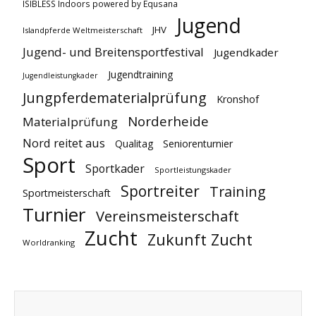
ISIBLESS Indoors powered by Equsana
Jugend
JHV
Islandpferde Weltmeisterschaft
Jugend- und Breitensportfestival
Jugendkader
Jugendtraining
Jugendleistungkader
Jungpferdematerialprüfung
Kronshof
Norderheide
Materialprüfung
Nord reitet aus
Qualitag
Seniorenturnier
Sport
Sportkader
Sportleistungskader
Sportreiter
Training
Sportmeisterschaft
Turnier
Vereinsmeisterschaft
Zucht
Zukunft Zucht
Worldranking