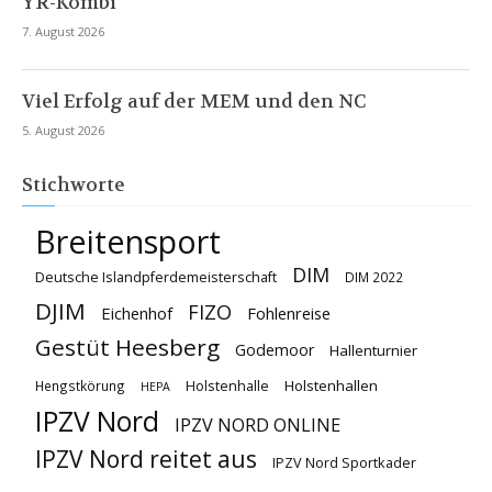
YR-Kombi
7. August 2026
Viel Erfolg auf der MEM und den NC
5. August 2026
Stichworte
Breitensport
DIM
Deutsche Islandpferdemeisterschaft
DIM 2022
DJIM
FIZO
Eichenhof
Fohlenreise
Gestüt Heesberg
Godemoor
Hallenturnier
Holstenhallen
Hengstkörung
Holstenhalle
HEPA
IPZV Nord
IPZV NORD ONLINE
IPZV Nord reitet aus
IPZV Nord Sportkader