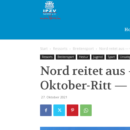
IPZV
Nord
H
Start
Ressorts
Breitensport
Nord reitet aus — 
e.V.
Ressorts
Breitensport
Hestur
Jugend
Sport
Uncate
Nord reitet au
Oktober-Ritt — 
27. Oktober 2021