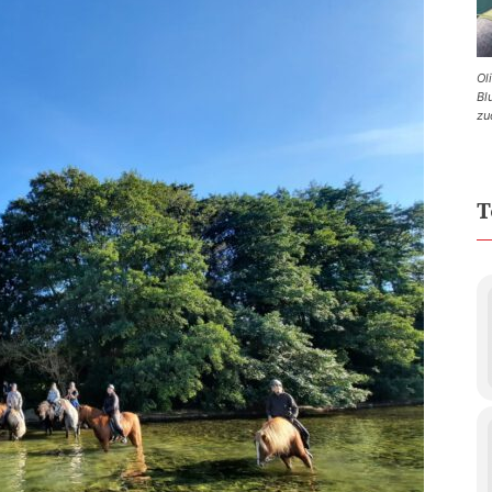
Ol
Bl
zu
T