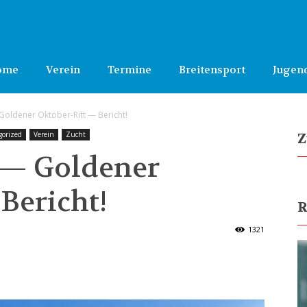
ome
Verein
Termine
Breitensport
Jugen
Goldener Oktober-Ritt — Bericht!
gorized
Verein
Zucht
Z
s — Goldener
Bericht!
R
1321