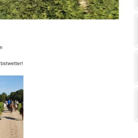
um
rbstwetter!