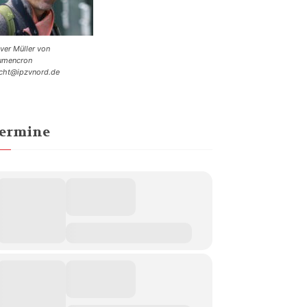
iver Müller von
umencron
cht@ipzvnord.de
ermine