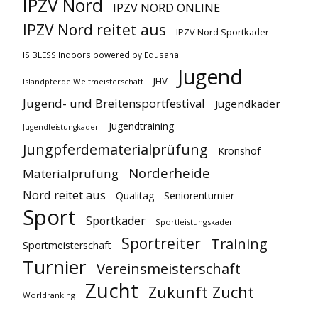
IPZV Nord
IPZV NORD ONLINE
IPZV Nord reitet aus
IPZV Nord Sportkader
ISIBLESS Indoors powered by Equsana
Jugend
JHV
Islandpferde Weltmeisterschaft
Jugend- und Breitensportfestival
Jugendkader
Jugendtraining
Jugendleistungkader
Jungpferdematerialprüfung
Kronshof
Norderheide
Materialprüfung
Nord reitet aus
Qualitag
Seniorenturnier
Sport
Sportkader
Sportleistungskader
Sportreiter
Training
Sportmeisterschaft
Turnier
Vereinsmeisterschaft
Zucht
Zukunft Zucht
Worldranking