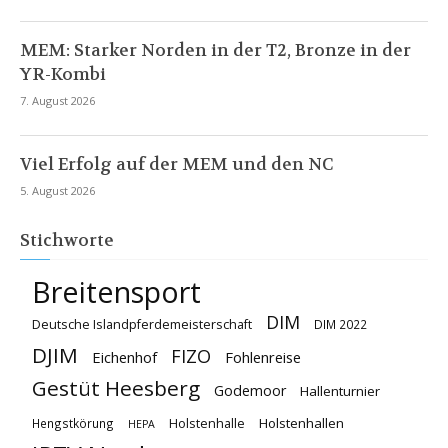
MEM: Starker Norden in der T2, Bronze in der
YR-Kombi
7. August 2026
Viel Erfolg auf der MEM und den NC
5. August 2026
Stichworte
Breitensport
DIM
Deutsche Islandpferdemeisterschaft
DIM 2022
DJIM
FIZO
Eichenhof
Fohlenreise
Gestüt Heesberg
Godemoor
Hallenturnier
Holstenhallen
Hengstkörung
Holstenhalle
HEPA