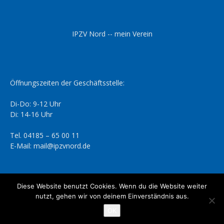
IPZV Nord -- mein Verein
Öffnungszeiten der Geschäftsstelle:
Di-Do: 9-12 Uhr
Di: 14-16 Uhr
Tel. 04185 – 65 00 11
E-Mail: mail@ipzvnord.de
Diese Website benutzt Cookies. Wenn du die Website weiter
nutzt, gehen wir von deinem Einverständnis aus.
Datenschutzerklärung
Impressum
OK
© IPZV Nord e.V.