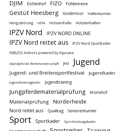
DJIM
FIZO
Eichenhof
Fohlenreise
Gestüt Heesberg
Godemoor
Hallenturnier
Holstenhallen
Hengstkörung
Holstenhalle
HEPA
IPZV Nord
IPZV NORD ONLINE
IPZV Nord reitet aus
IPZV Nord Sportkader
ISIBLESS Indoors powered by Equsana
Jugend
JHV
Islandpferde Weltmeisterschaft
Jugend- und Breitensportfestival
Jugendkader
Jugendtraining
Jugendleistungkader
Jungpferdematerialprüfung
Kronshof
Norderheide
Materialprüfung
Nord reitet aus
Qualitag
Seniorenturnier
Sport
Sportkader
Sportleistungskader
Sportreiter
Training