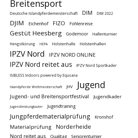
Breitensport
DIM
Deutsche Islandpferdemeisterschaft
DIM 2022
DJIM
FIZO
Eichenhof
Fohlenreise
Gestüt Heesberg
Godemoor
Hallenturnier
Holstenhallen
Hengstkörung
Holstenhalle
HEPA
IPZV Nord
IPZV NORD ONLINE
IPZV Nord reitet aus
IPZV Nord Sportkader
ISIBLESS Indoors powered by Equsana
Jugend
JHV
Islandpferde Weltmeisterschaft
Jugend- und Breitensportfestival
Jugendkader
Jugendtraining
Jugendleistungkader
Jungpferdematerialprüfung
Kronshof
Norderheide
Materialprüfung
Nord reitet aus
Qualitag
Seniorenturnier