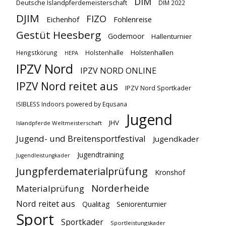
DIM
Deutsche Islandpferdemeisterschaft
DIM 2022
DJIM
FIZO
Eichenhof
Fohlenreise
Gestüt Heesberg
Godemoor
Hallenturnier
Holstenhallen
Hengstkörung
Holstenhalle
HEPA
IPZV Nord
IPZV NORD ONLINE
IPZV Nord reitet aus
IPZV Nord Sportkader
ISIBLESS Indoors powered by Equsana
Jugend
JHV
Islandpferde Weltmeisterschaft
Jugend- und Breitensportfestival
Jugendkader
Jugendtraining
Jugendleistungkader
Jungpferdematerialprüfung
Kronshof
Norderheide
Materialprüfung
Nord reitet aus
Qualitag
Seniorenturnier
Sport
Sportkader
Sportleistungskader