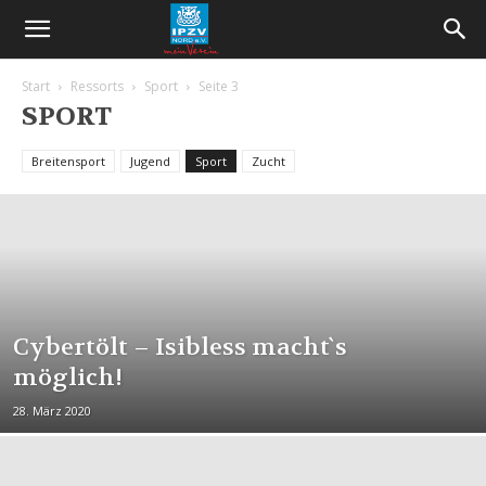
Start
Ressorts
Sport
Seite 3
SPORT
Breitensport
Jugend
Sport
Zucht
Cybertölt – Isibless macht`s
möglich!
28. März 2020