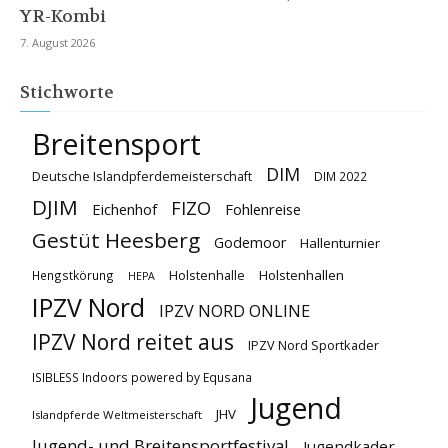
YR-Kombi
7. August 2026
Stichworte
Breitensport
DIM
Deutsche Islandpferdemeisterschaft
DIM 2022
DJIM
FIZO
Eichenhof
Fohlenreise
Gestüt Heesberg
Godemoor
Hallenturnier
Holstenhallen
Hengstkörung
Holstenhalle
HEPA
IPZV Nord
IPZV NORD ONLINE
IPZV Nord reitet aus
IPZV Nord Sportkader
ISIBLESS Indoors powered by Equsana
Jugend
JHV
Islandpferde Weltmeisterschaft
Jugend- und Breitensportfestival
Jugendkader