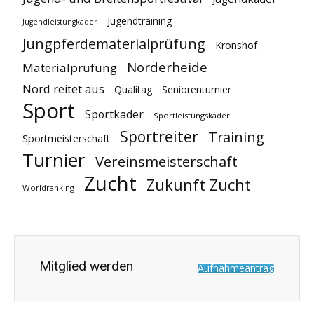
Jugendtraining
Jugendleistungkader
Jungpferdematerialprüfung
Kronshof
Norderheide
Materialprüfung
Nord reitet aus
Qualitag
Seniorenturnier
Sport
Sportkader
Sportleistungskader
Sportreiter
Training
Sportmeisterschaft
Turnier
Vereinsmeisterschaft
Zucht
Zukunft Zucht
Worldranking
Mitglied werden
Aufnahmeantrag