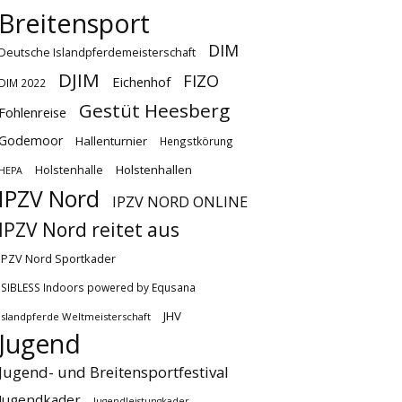
Breitensport
DIM
Deutsche Islandpferdemeisterschaft
DJIM
FIZO
Eichenhof
DIM 2022
Gestüt Heesberg
Fohlenreise
Godemoor
Hallenturnier
Hengstkörung
Holstenhallen
Holstenhalle
HEPA
IPZV Nord
IPZV NORD ONLINE
IPZV Nord reitet aus
IPZV Nord Sportkader
ISIBLESS Indoors powered by Equsana
JHV
Islandpferde Weltmeisterschaft
Jugend
Jugend- und Breitensportfestival
Jugendkader
Jugendleistungkader