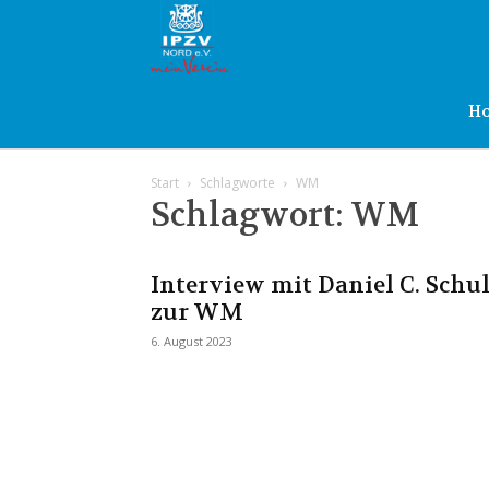
IPZV
Nord
H
Start
Schlagworte
WM
e.V.
Schlagwort: WM
Interview mit Daniel C. Schu
zur WM
6. August 2023