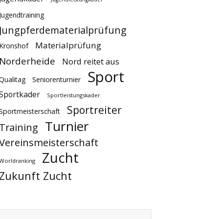
Jugendtraining
Jungpferdematerialprüfung
Materialprüfung
Kronshof
Norderheide
Nord reitet aus
Sport
Qualitag
Seniorenturnier
Sportkader
Sportleistungskader
Sportreiter
Sportmeisterschaft
Turnier
Training
Vereinsmeisterschaft
Zucht
Worldranking
Zukunft Zucht