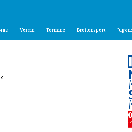
ome
Verein
Termine
Breitensport
Jugen
lz