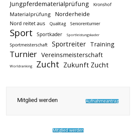
Jungpferdematerialprüfung
Kronshof
Norderheide
Materialprüfung
Nord reitet aus
Qualitag
Seniorenturnier
Sport
Sportkader
Sportleistungskader
Sportreiter
Training
Sportmeisterschaft
Turnier
Vereinsmeisterschaft
Zucht
Zukunft Zucht
Worldranking
Mitglied werden
Aufnahmeantrag
Mitglied werden