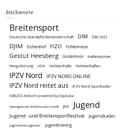
Stichworte
Breitensport
DIM
Deutsche Islandpferdemeisterschaft
DIM 2022
DJIM
FIZO
Eichenhof
Fohlenreise
Gestüt Heesberg
Godemoor
Hallenturnier
Holstenhallen
Hengstkörung
Holstenhalle
HEPA
IPZV Nord
IPZV NORD ONLINE
IPZV Nord reitet aus
IPZV Nord Sportkader
ISIBLESS Indoors powered by Equsana
Jugend
JHV
Islandpferde Weltmeisterschaft
Jugend- und Breitensportfestival
Jugendkader
Jugendtraining
Jugendleistungkader