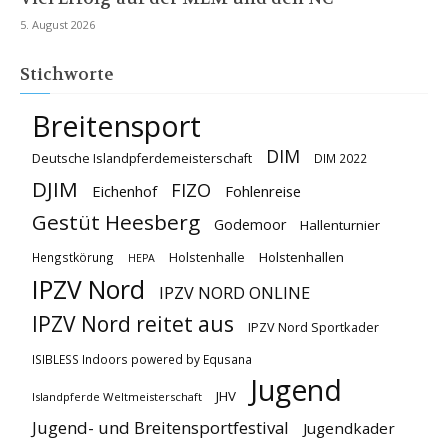
5. August 2026
Stichworte
Breitensport
DIM
Deutsche Islandpferdemeisterschaft
DIM 2022
DJIM
FIZO
Eichenhof
Fohlenreise
Gestüt Heesberg
Godemoor
Hallenturnier
Holstenhallen
Hengstkörung
Holstenhalle
HEPA
IPZV Nord
IPZV NORD ONLINE
IPZV Nord reitet aus
IPZV Nord Sportkader
ISIBLESS Indoors powered by Equsana
Jugend
JHV
Islandpferde Weltmeisterschaft
Jugend- und Breitensportfestival
Jugendkader