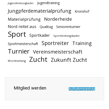
Jugendtraining
Jugendleistungkader
Jungpferdematerialprüfung
Kronshof
Norderheide
Materialprüfung
Nord reitet aus
Qualitag
Seniorenturnier
Sport
Sportkader
Sportleistungskader
Sportreiter
Training
Sportmeisterschaft
Turnier
Vereinsmeisterschaft
Zucht
Zukunft Zucht
Worldranking
Mitglied werden
Aufnahmeantrag