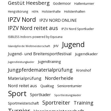
Gestüt Heesberg
Godemoor
Hallenturnier
Holstenhallen
Hengstkörung
Holstenhalle
HEPA
IPZV Nord
IPZV NORD ONLINE
IPZV Nord reitet aus
IPZV Nord Sportkader
ISIBLESS Indoors powered by Equsana
Jugend
JHV
Islandpferde Weltmeisterschaft
Jugend- und Breitensportfestival
Jugendkader
Jugendtraining
Jugendleistungkader
Jungpferdematerialprüfung
Kronshof
Norderheide
Materialprüfung
Nord reitet aus
Qualitag
Seniorenturnier
Sport
Sportkader
Sportleistungskader
Sportreiter
Training
Sportmeisterschaft
Turnier