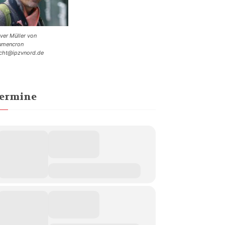
iver Müller von
umencron
cht@ipzvnord.de
ermine