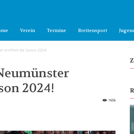
ome
Verein
Termine
Breitensport
Jugen
r eröffnet die Saison 2024!
Z
 Neumünster
ison 2024!
R
1656