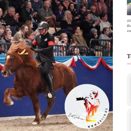
Ol
Bl
zu
T