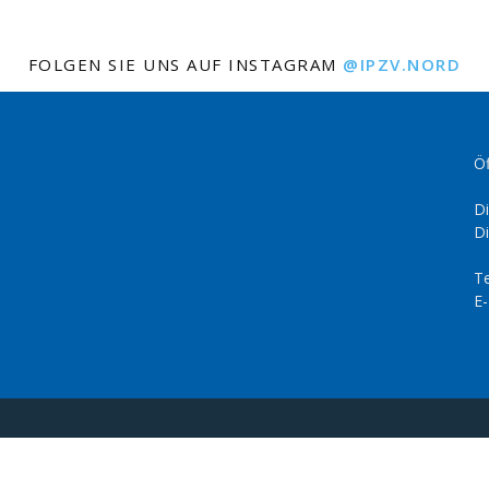
FOLGEN SIE UNS AUF INSTAGRAM
@IPZV.NORD
Öf
Di
Di
Te
E-