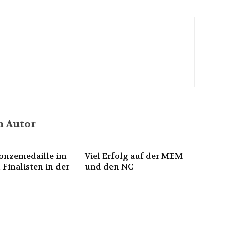
 Autor
onzemedaille im
Viel Erfolg auf der MEM
 Finalisten in der
und den NC