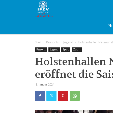
IPZV
Nord
H
Start
Ressorts
Jugend
Holstenhallen Neumünste
e.V.
Ressorts
Jugend
Sport
Zucht
Holstenhallen
eröffnet die Sa
3. Januar 2024