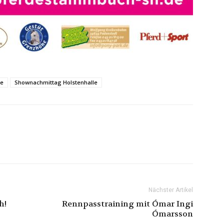
le
Shownachmittag Holstenhalle
Nächster Artikel
h!
Rennpasstraining mit Ómar Ingi
Ómarsson