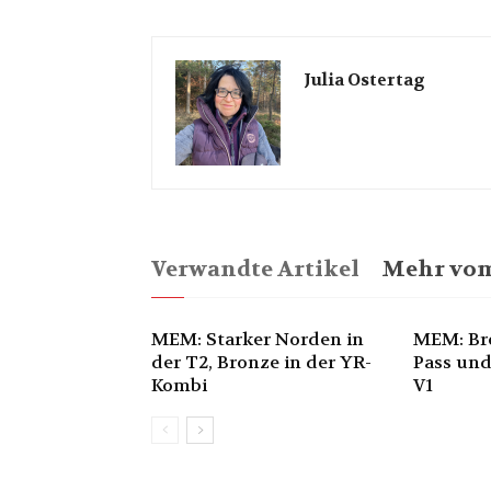
Julia Ostertag
Verwandte Artikel
Mehr vom
MEM: Starker Norden in
MEM: Br
der T2, Bronze in der YR-
Pass und
Kombi
V1