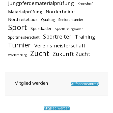
Jungpferdematerialprüfung
Kronshof
Norderheide
Materialprüfung
Nord reitet aus
Qualitag
Seniorenturnier
Sport
Sportkader
Sportleistungskader
Sportreiter
Training
Sportmeisterschaft
Turnier
Vereinsmeisterschaft
Zucht
Zukunft Zucht
Worldranking
Mitglied werden
Aufnahmeantrag
Mitglied werden