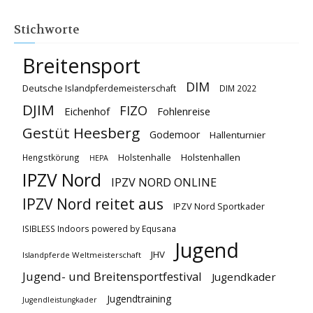
Stichworte
Breitensport
DIM
Deutsche Islandpferdemeisterschaft
DIM 2022
DJIM
FIZO
Eichenhof
Fohlenreise
Gestüt Heesberg
Godemoor
Hallenturnier
Holstenhallen
Hengstkörung
Holstenhalle
HEPA
IPZV Nord
IPZV NORD ONLINE
IPZV Nord reitet aus
IPZV Nord Sportkader
ISIBLESS Indoors powered by Equsana
Jugend
JHV
Islandpferde Weltmeisterschaft
Jugend- und Breitensportfestival
Jugendkader
Jugendtraining
Jugendleistungkader