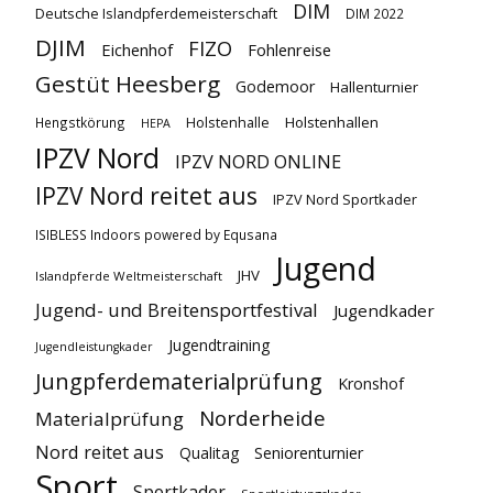
DIM
Deutsche Islandpferdemeisterschaft
DIM 2022
DJIM
FIZO
Eichenhof
Fohlenreise
Gestüt Heesberg
Godemoor
Hallenturnier
Holstenhallen
Hengstkörung
Holstenhalle
HEPA
IPZV Nord
IPZV NORD ONLINE
IPZV Nord reitet aus
IPZV Nord Sportkader
ISIBLESS Indoors powered by Equsana
Jugend
JHV
Islandpferde Weltmeisterschaft
Jugend- und Breitensportfestival
Jugendkader
Jugendtraining
Jugendleistungkader
Jungpferdematerialprüfung
Kronshof
Norderheide
Materialprüfung
Nord reitet aus
Qualitag
Seniorenturnier
Sport
Sportkader