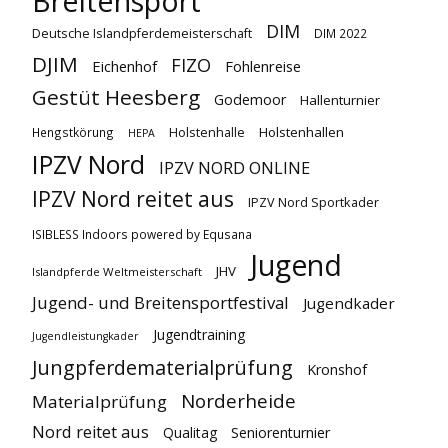
Breitensport
DIM
Deutsche Islandpferdemeisterschaft
DIM 2022
DJIM
FIZO
Eichenhof
Fohlenreise
Gestüt Heesberg
Godemoor
Hallenturnier
Holstenhallen
Hengstkörung
Holstenhalle
HEPA
IPZV Nord
IPZV NORD ONLINE
IPZV Nord reitet aus
IPZV Nord Sportkader
ISIBLESS Indoors powered by Equsana
Jugend
JHV
Islandpferde Weltmeisterschaft
Jugend- und Breitensportfestival
Jugendkader
Jugendtraining
Jugendleistungkader
Jungpferdematerialprüfung
Kronshof
Norderheide
Materialprüfung
Nord reitet aus
Qualitag
Seniorenturnier