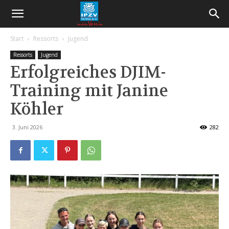
Start
Ressorts
Jugend
Ressorts
Jugend
Erfolgreiches DJIM-
Training mit Janine
Köhler
3. Juni 2026
282