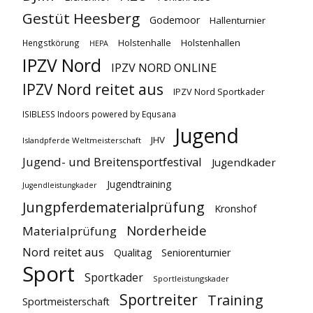
Gestüt Heesberg
Godemoor
Hallenturnier
Holstenhallen
Hengstkörung
Holstenhalle
HEPA
IPZV Nord
IPZV NORD ONLINE
IPZV Nord reitet aus
IPZV Nord Sportkader
ISIBLESS Indoors powered by Equsana
Jugend
JHV
Islandpferde Weltmeisterschaft
Jugend- und Breitensportfestival
Jugendkader
Jugendtraining
Jugendleistungkader
Jungpferdematerialprüfung
Kronshof
Norderheide
Materialprüfung
Nord reitet aus
Qualitag
Seniorenturnier
Sport
Sportkader
Sportleistungskader
Sportreiter
Training
Sportmeisterschaft