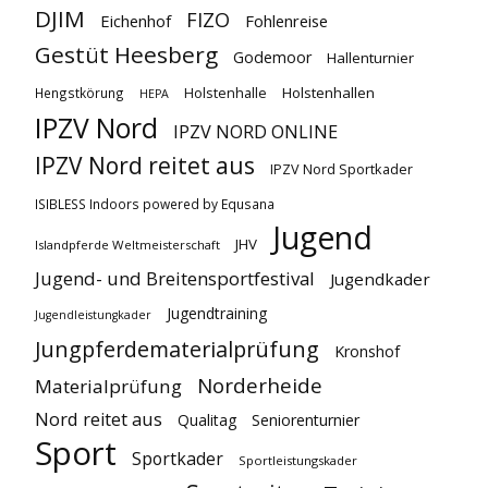
DJIM
FIZO
Eichenhof
Fohlenreise
Gestüt Heesberg
Godemoor
Hallenturnier
Holstenhallen
Hengstkörung
Holstenhalle
HEPA
IPZV Nord
IPZV NORD ONLINE
IPZV Nord reitet aus
IPZV Nord Sportkader
ISIBLESS Indoors powered by Equsana
Jugend
JHV
Islandpferde Weltmeisterschaft
Jugend- und Breitensportfestival
Jugendkader
Jugendtraining
Jugendleistungkader
Jungpferdematerialprüfung
Kronshof
Norderheide
Materialprüfung
Nord reitet aus
Qualitag
Seniorenturnier
Sport
Sportkader
Sportleistungskader