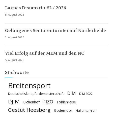
Laxnes Distanzritt #2 / 2026
5. August 2026
Gelungenes Seniorenturnier auf Norderheide
3. August 2026
Viel Erfolg auf der MEM und den NC
5. August 2026
Stichworte
Breitensport
DIM
Deutsche Islandpferdemeisterschaft
DIM 2022
DJIM
FIZO
Eichenhof
Fohlenreise
Gestüt Heesberg
Godemoor
Hallenturnier