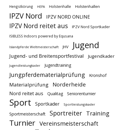
Holstenhallen
Hengstkörung
Holstenhalle
HEPA
IPZV Nord
IPZV NORD ONLINE
IPZV Nord reitet aus
IPZV Nord Sportkader
ISIBLESS Indoors powered by Equsana
Jugend
JHV
Islandpferde Weltmeisterschaft
Jugend- und Breitensportfestival
Jugendkader
Jugendtraining
Jugendleistungkader
Jungpferdematerialprüfung
Kronshof
Norderheide
Materialprüfung
Nord reitet aus
Qualitag
Seniorenturnier
Sport
Sportkader
Sportleistungskader
Sportreiter
Training
Sportmeisterschaft
Turnier
Vereinsmeisterschaft