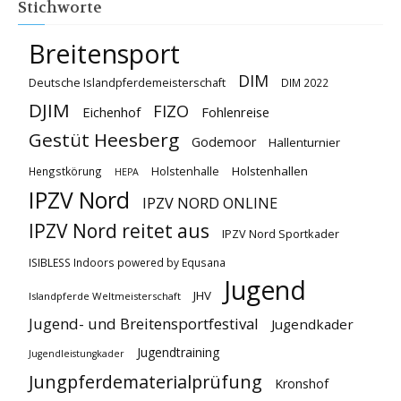
Stichworte
Breitensport
DIM
Deutsche Islandpferdemeisterschaft
DIM 2022
DJIM
FIZO
Eichenhof
Fohlenreise
Gestüt Heesberg
Godemoor
Hallenturnier
Holstenhallen
Hengstkörung
Holstenhalle
HEPA
IPZV Nord
IPZV NORD ONLINE
IPZV Nord reitet aus
IPZV Nord Sportkader
ISIBLESS Indoors powered by Equsana
Jugend
JHV
Islandpferde Weltmeisterschaft
Jugend- und Breitensportfestival
Jugendkader
Jugendtraining
Jugendleistungkader
Jungpferdematerialprüfung
Kronshof