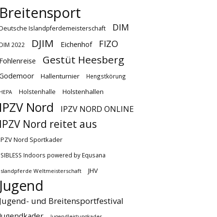
Breitensport
DIM
Deutsche Islandpferdemeisterschaft
DJIM
FIZO
Eichenhof
DIM 2022
Gestüt Heesberg
Fohlenreise
Godemoor
Hallenturnier
Hengstkörung
Holstenhallen
Holstenhalle
HEPA
IPZV Nord
IPZV NORD ONLINE
IPZV Nord reitet aus
IPZV Nord Sportkader
ISIBLESS Indoors powered by Equsana
JHV
Islandpferde Weltmeisterschaft
Jugend
Jugend- und Breitensportfestival
Jugendkader
Jugendleistungkader