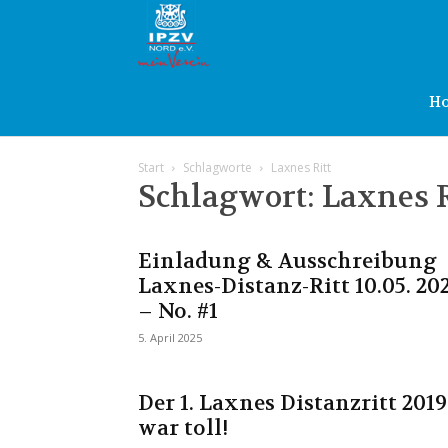
IPZV
Nord
H
Start
Schlagworte
Laxnes Ritt
e.V.
Schlagwort: Laxnes R
Einladung & Ausschreibung
Laxnes-Distanz-Ritt 10.05. 20
– No. #1
5. April 2025
Der 1. Laxnes Distanzritt 2019
war toll!