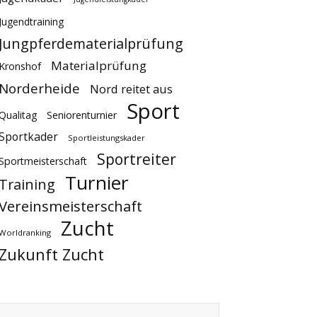
Jugendtraining
Jungpferdematerialprüfung
Materialprüfung
Kronshof
Norderheide
Nord reitet aus
Sport
Qualitag
Seniorenturnier
Sportkader
Sportleistungskader
Sportreiter
Sportmeisterschaft
Turnier
Training
Vereinsmeisterschaft
Zucht
Worldranking
Zukunft Zucht