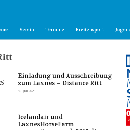
ome
Verein
Termine
Breitensport
Jugen
itt
Einladung und Ausschreibung
25
zum Laxnes – Distance Ritt
30. Juli 2021
Icelandair und
LaxnesHorseFarm