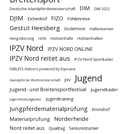
DIM
Deutsche Islandpferdemeisterschaft
DIM 2022
DJIM
FIZO
Eichenhof
Fohlenreise
Gestüt Heesberg
Godemoor
Hallenturnier
Holstenhallen
Hengstkörung
Holstenhalle
HEPA
IPZV Nord
IPZV NORD ONLINE
IPZV Nord reitet aus
IPZV Nord Sportkader
ISIBLESS Indoors powered by Equsana
Jugend
JHV
Islandpferde Weltmeisterschaft
Jugend- und Breitensportfestival
Jugendkader
Jugendtraining
Jugendleistungkader
Jungpferdematerialprüfung
Kronshof
Norderheide
Materialprüfung
Nord reitet aus
Qualitag
Seniorenturnier