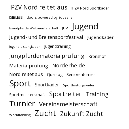
IPZV Nord reitet aus
IPZV Nord Sportkader
ISIBLESS Indoors powered by Equsana
Jugend
JHV
Islandpferde Weltmeisterschaft
Jugend- und Breitensportfestival
Jugendkader
Jugendtraining
Jugendleistungkader
Jungpferdematerialprüfung
Kronshof
Norderheide
Materialprüfung
Nord reitet aus
Qualitag
Seniorenturnier
Sport
Sportkader
Sportleistungskader
Sportreiter
Training
Sportmeisterschaft
Turnier
Vereinsmeisterschaft
Zucht
Zukunft Zucht
Worldranking