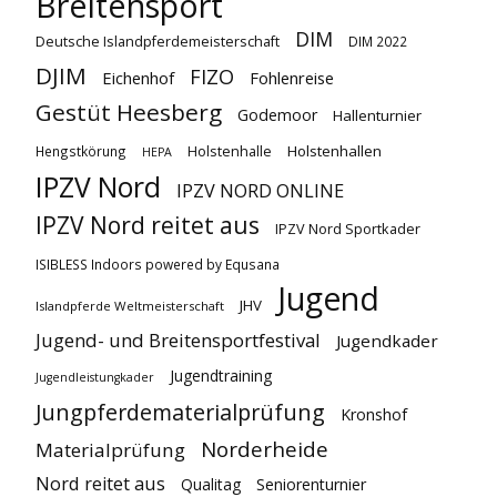
Breitensport
DIM
Deutsche Islandpferdemeisterschaft
DIM 2022
DJIM
FIZO
Eichenhof
Fohlenreise
Gestüt Heesberg
Godemoor
Hallenturnier
Holstenhallen
Hengstkörung
Holstenhalle
HEPA
IPZV Nord
IPZV NORD ONLINE
IPZV Nord reitet aus
IPZV Nord Sportkader
ISIBLESS Indoors powered by Equsana
Jugend
JHV
Islandpferde Weltmeisterschaft
Jugend- und Breitensportfestival
Jugendkader
Jugendtraining
Jugendleistungkader
Jungpferdematerialprüfung
Kronshof
Norderheide
Materialprüfung
Nord reitet aus
Qualitag
Seniorenturnier