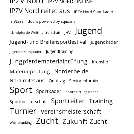
IPZV Nord
IPZV NORD ONLINE
IPZV Nord reitet aus
IPZV Nord Sportkader
ISIBLESS Indoors powered by Equsana
Jugend
JHV
Islandpferde Weltmeisterschaft
Jugend- und Breitensportfestival
Jugendkader
Jugendtraining
Jugendleistungkader
Jungpferdematerialprüfung
Kronshof
Norderheide
Materialprüfung
Nord reitet aus
Qualitag
Seniorenturnier
Sport
Sportkader
Sportleistungskader
Sportreiter
Training
Sportmeisterschaft
Turnier
Vereinsmeisterschaft
Zucht
Zukunft Zucht
Worldranking