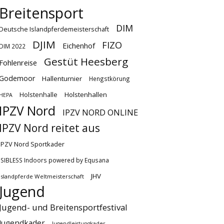
Breitensport
DIM
Deutsche Islandpferdemeisterschaft
DJIM
FIZO
Eichenhof
DIM 2022
Gestüt Heesberg
Fohlenreise
Godemoor
Hallenturnier
Hengstkörung
Holstenhallen
Holstenhalle
HEPA
IPZV Nord
IPZV NORD ONLINE
IPZV Nord reitet aus
IPZV Nord Sportkader
ISIBLESS Indoors powered by Equsana
JHV
Islandpferde Weltmeisterschaft
Jugend
Jugend- und Breitensportfestival
Jugendkader
Jugendleistungkader