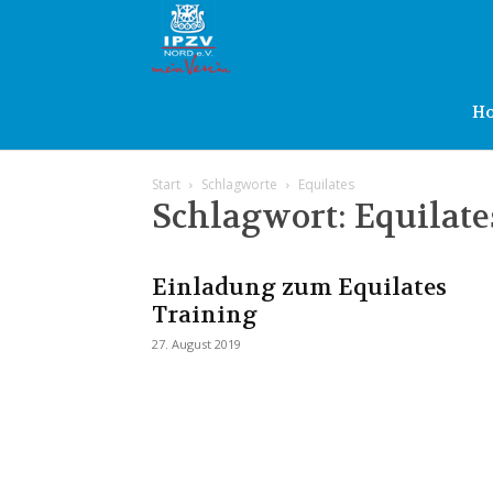
IPZV
Nord
H
Start
Schlagworte
Equilates
e.V.
Schlagwort: Equilate
Einladung zum Equilates
Training
27. August 2019