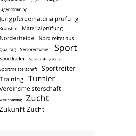
Jugendtraining
Jungpferdematerialprüfung
Materialprüfung
Kronshof
Norderheide
Nord reitet aus
Sport
Qualitag
Seniorenturnier
Sportkader
Sportleistungskader
Sportreiter
Sportmeisterschaft
Turnier
Training
Vereinsmeisterschaft
Zucht
Worldranking
Zukunft Zucht