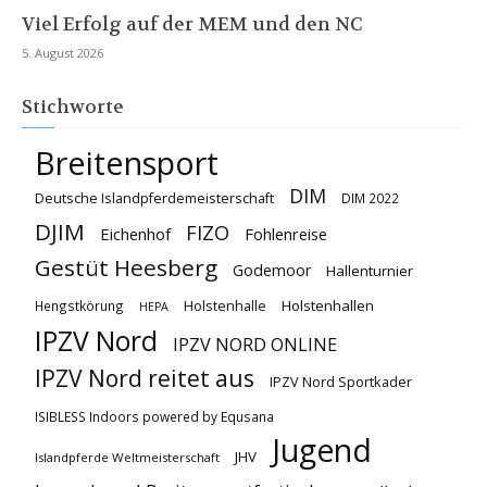
Viel Erfolg auf der MEM und den NC
5. August 2026
Stichworte
Breitensport
DIM
Deutsche Islandpferdemeisterschaft
DIM 2022
DJIM
FIZO
Eichenhof
Fohlenreise
Gestüt Heesberg
Godemoor
Hallenturnier
Holstenhallen
Hengstkörung
Holstenhalle
HEPA
IPZV Nord
IPZV NORD ONLINE
IPZV Nord reitet aus
IPZV Nord Sportkader
ISIBLESS Indoors powered by Equsana
Jugend
JHV
Islandpferde Weltmeisterschaft