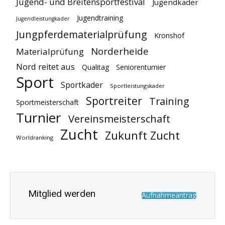
Jugend- und Breitensportfestival
Jugendkader
Jugendtraining
Jugendleistungkader
Jungpferdematerialprüfung
Kronshof
Norderheide
Materialprüfung
Nord reitet aus
Qualitag
Seniorenturnier
Sport
Sportkader
Sportleistungskader
Sportreiter
Training
Sportmeisterschaft
Turnier
Vereinsmeisterschaft
Zucht
Zukunft Zucht
Worldranking
Mitglied werden
Aufnahmeantrag