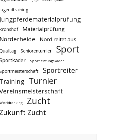
Jugendtraining
Jungpferdematerialprüfung
Materialprüfung
Kronshof
Norderheide
Nord reitet aus
Sport
Qualitag
Seniorenturnier
Sportkader
Sportleistungskader
Sportreiter
Sportmeisterschaft
Turnier
Training
Vereinsmeisterschaft
Zucht
Worldranking
Zukunft Zucht