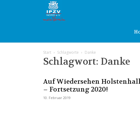
IPZV
Nord
H
Start
Schlagworte
Danke
e.V.
Schlagwort: Danke
Auf Wiedersehen Holstenhal
– Fortsetzung 2020!
10. Februar 2019