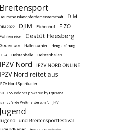
Breitensport
DIM
Deutsche Islandpferdemeisterschaft
DJIM
FIZO
Eichenhof
DIM 2022
Gestüt Heesberg
Fohlenreise
Godemoor
Hallenturnier
Hengstkörung
Holstenhallen
Holstenhalle
HEPA
IPZV Nord
IPZV NORD ONLINE
IPZV Nord reitet aus
IPZV Nord Sportkader
ISIBLESS Indoors powered by Equsana
JHV
Islandpferde Weltmeisterschaft
Jugend
Jugend- und Breitensportfestival
Jugendkader
Jugendleistungkader