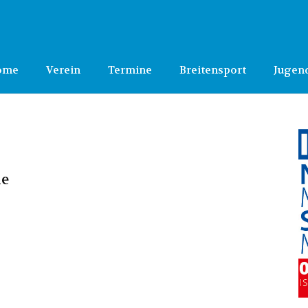
ome
Verein
Termine
Breitensport
Jugen
le