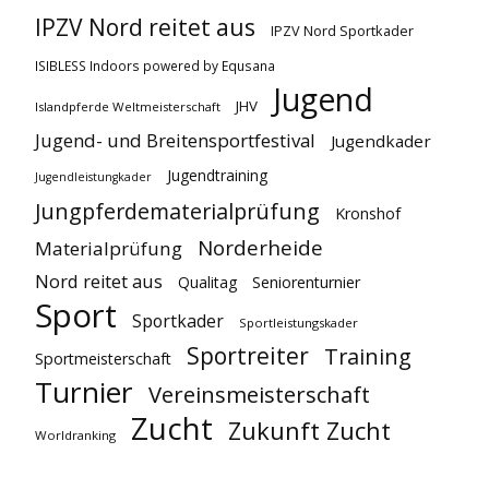
IPZV Nord reitet aus
IPZV Nord Sportkader
ISIBLESS Indoors powered by Equsana
Jugend
JHV
Islandpferde Weltmeisterschaft
Jugend- und Breitensportfestival
Jugendkader
Jugendtraining
Jugendleistungkader
Jungpferdematerialprüfung
Kronshof
Norderheide
Materialprüfung
Nord reitet aus
Qualitag
Seniorenturnier
Sport
Sportkader
Sportleistungskader
Sportreiter
Training
Sportmeisterschaft
Turnier
Vereinsmeisterschaft
Zucht
Zukunft Zucht
Worldranking