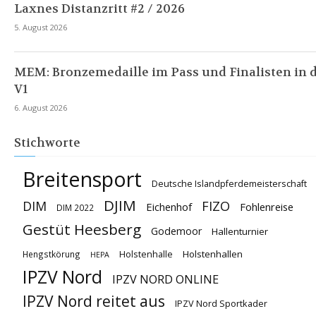
Laxnes Distanzritt #2 / 2026
5. August 2026
MEM: Bronzemedaille im Pass und Finalisten in 
V1
6. August 2026
Stichworte
Breitensport
Deutsche Islandpferdemeisterschaft
DJIM
DIM
FIZO
Eichenhof
Fohlenreise
DIM 2022
Gestüt Heesberg
Godemoor
Hallenturnier
Holstenhallen
Hengstkörung
Holstenhalle
HEPA
IPZV Nord
IPZV NORD ONLINE
IPZV Nord reitet aus
IPZV Nord Sportkader