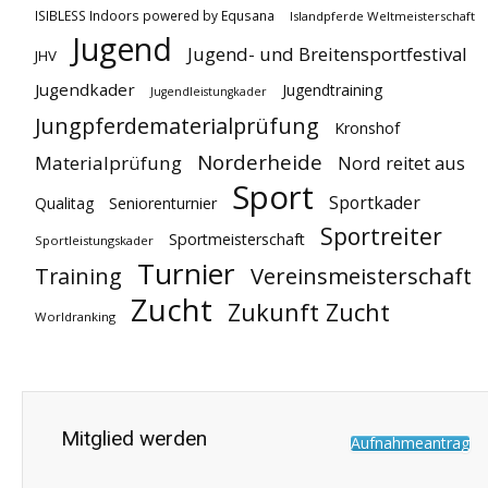
ISIBLESS Indoors powered by Equsana
Islandpferde Weltmeisterschaft
Jugend
Jugend- und Breitensportfestival
JHV
Jugendkader
Jugendtraining
Jugendleistungkader
Jungpferdematerialprüfung
Kronshof
Norderheide
Materialprüfung
Nord reitet aus
Sport
Sportkader
Qualitag
Seniorenturnier
Sportreiter
Sportmeisterschaft
Sportleistungskader
Turnier
Vereinsmeisterschaft
Training
Zucht
Zukunft Zucht
Worldranking
Mitglied werden
Aufnahmeantrag