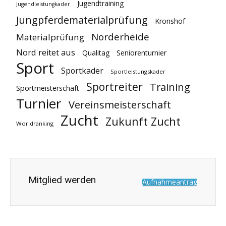
Jugendtraining
Jugendleistungkader
Jungpferdematerialprüfung
Kronshof
Norderheide
Materialprüfung
Nord reitet aus
Qualitag
Seniorenturnier
Sport
Sportkader
Sportleistungskader
Sportreiter
Training
Sportmeisterschaft
Turnier
Vereinsmeisterschaft
Zucht
Zukunft Zucht
Worldranking
Mitglied werden
Aufnahmeantrag