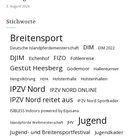
3. August 2026
Stichworte
Breitensport
DIM
Deutsche Islandpferdemeisterschaft
DIM 2022
DJIM
FIZO
Eichenhof
Fohlenreise
Gestüt Heesberg
Godemoor
Hallenturnier
Holstenhallen
Hengstkörung
Holstenhalle
HEPA
IPZV Nord
IPZV NORD ONLINE
IPZV Nord reitet aus
IPZV Nord Sportkader
ISIBLESS Indoors powered by Equsana
Jugend
JHV
Islandpferde Weltmeisterschaft
Jugend- und Breitensportfestival
Jugendkader