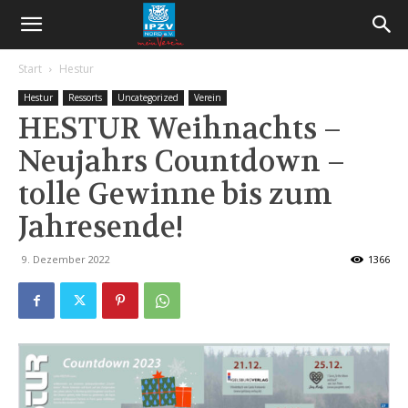
Start
Hestur
Hestur
Ressorts
Uncategorized
Verein
HESTUR Weihnachts –
Neujahrs Countdown –
tolle Gewinne bis zum
Jahresende!
9. Dezember 2022
1366