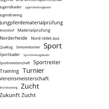
Jugendkader
Jugendleistungkader
Jugendtraining
Jungpferdematerialprüfung
Materialprüfung
Kronshof
Norderheide
Nord reitet aus
Sport
Qualitag
Seniorenturnier
Sportkader
Sportleistungskader
Sportreiter
Sportmeisterschaft
Turnier
Training
Vereinsmeisterschaft
Zucht
Worldranking
Zukunft Zucht