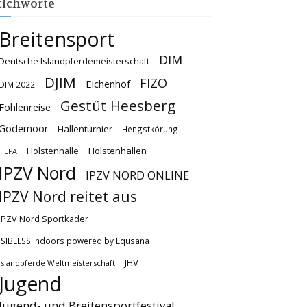
tichworte
Breitensport
DIM
Deutsche Islandpferdemeisterschaft
DJIM
FIZO
Eichenhof
DIM 2022
Gestüt Heesberg
Fohlenreise
Godemoor
Hallenturnier
Hengstkörung
Holstenhallen
Holstenhalle
HEPA
IPZV Nord
IPZV NORD ONLINE
IPZV Nord reitet aus
IPZV Nord Sportkader
ISIBLESS Indoors powered by Equsana
JHV
Islandpferde Weltmeisterschaft
Jugend
Jugend- und Breitensportfestival