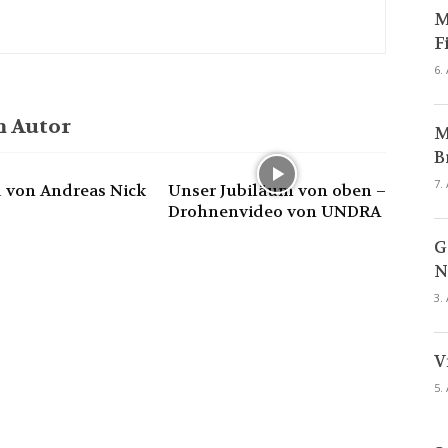
M
F
6.
 Autor
M
B
7.
 von Andreas Nick
Unser Jubiläum von oben –
Drohnenvideo von UNDRA
G
N
3.
V
5.