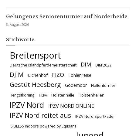
Gelungenes Seniorenturnier auf Norderheide
3. August 2026
Stichworte
Breitensport
DIM
Deutsche Islandpferdemeisterschaft
DIM 2022
DJIM
FIZO
Eichenhof
Fohlenreise
Gestüt Heesberg
Godemoor
Hallenturnier
Holstenhallen
Hengstkörung
Holstenhalle
HEPA
IPZV Nord
IPZV NORD ONLINE
IPZV Nord reitet aus
IPZV Nord Sportkader
ISIBLESS Indoors powered by Equsana
Jugend