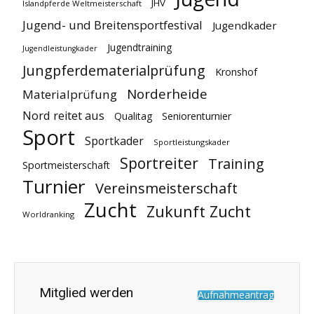
JHV
Islandpferde Weltmeisterschaft
Jugend- und Breitensportfestival
Jugendkader
Jugendtraining
Jugendleistungkader
Jungpferdematerialprüfung
Kronshof
Norderheide
Materialprüfung
Nord reitet aus
Qualitag
Seniorenturnier
Sport
Sportkader
Sportleistungskader
Sportreiter
Training
Sportmeisterschaft
Turnier
Vereinsmeisterschaft
Zucht
Zukunft Zucht
Worldranking
Mitglied werden
Aufnahmeantrag