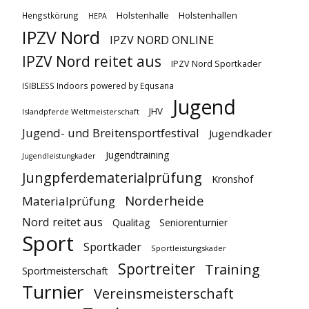
Holstenhallen
Hengstkörung
Holstenhalle
HEPA
IPZV Nord
IPZV NORD ONLINE
IPZV Nord reitet aus
IPZV Nord Sportkader
ISIBLESS Indoors powered by Equsana
Jugend
JHV
Islandpferde Weltmeisterschaft
Jugend- und Breitensportfestival
Jugendkader
Jugendtraining
Jugendleistungkader
Jungpferdematerialprüfung
Kronshof
Norderheide
Materialprüfung
Nord reitet aus
Qualitag
Seniorenturnier
Sport
Sportkader
Sportleistungskader
Sportreiter
Training
Sportmeisterschaft
Turnier
Vereinsmeisterschaft