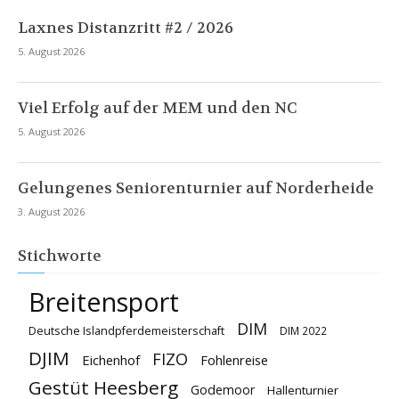
Laxnes Distanzritt #2 / 2026
5. August 2026
Viel Erfolg auf der MEM und den NC
5. August 2026
Gelungenes Seniorenturnier auf Norderheide
3. August 2026
Stichworte
Breitensport
DIM
Deutsche Islandpferdemeisterschaft
DIM 2022
DJIM
FIZO
Eichenhof
Fohlenreise
Gestüt Heesberg
Godemoor
Hallenturnier