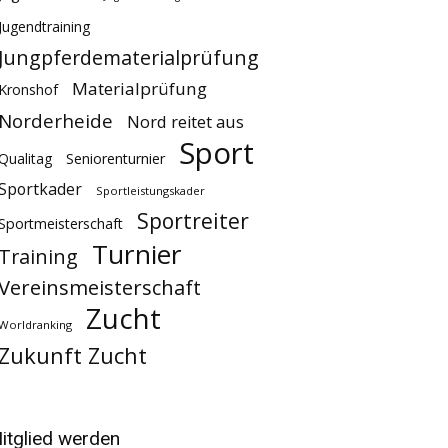
Jugendtraining
Jungpferdematerialprüfung
Materialprüfung
Kronshof
Norderheide
Nord reitet aus
Sport
Qualitag
Seniorenturnier
Sportkader
Sportleistungskader
Sportreiter
Sportmeisterschaft
Turnier
Training
Vereinsmeisterschaft
Zucht
Worldranking
Zukunft Zucht
itglied werden