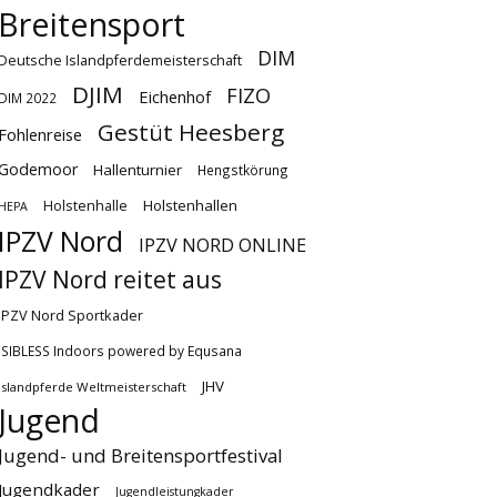
Breitensport
DIM
Deutsche Islandpferdemeisterschaft
DJIM
FIZO
Eichenhof
DIM 2022
Gestüt Heesberg
Fohlenreise
Godemoor
Hallenturnier
Hengstkörung
Holstenhallen
Holstenhalle
HEPA
IPZV Nord
IPZV NORD ONLINE
IPZV Nord reitet aus
IPZV Nord Sportkader
ISIBLESS Indoors powered by Equsana
JHV
Islandpferde Weltmeisterschaft
Jugend
Jugend- und Breitensportfestival
Jugendkader
Jugendleistungkader