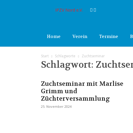
IPZV Nord e.V.
Home
Verein
Termine
B
Start
Schlagworte
Zuchtseminar
Schlagwort: Zuchts
Zuchtseminar mit Marlise
Grimm und
Züchterversammlung
25. November 2024