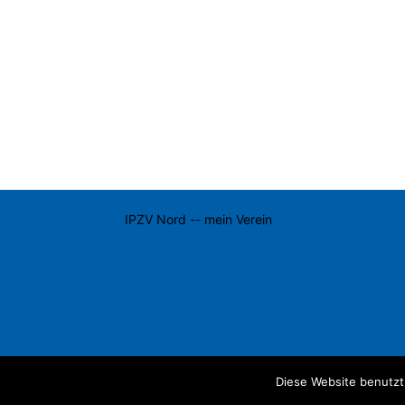
IPZV Nord -- mein Verein
Diese Website benutzt
© IPZV Nord e.V.