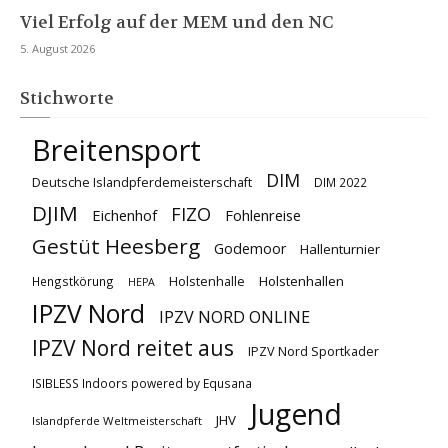
Viel Erfolg auf der MEM und den NC
5. August 2026
Stichworte
Breitensport
DIM
Deutsche Islandpferdemeisterschaft
DIM 2022
DJIM
FIZO
Eichenhof
Fohlenreise
Gestüt Heesberg
Godemoor
Hallenturnier
Holstenhallen
Hengstkörung
Holstenhalle
HEPA
IPZV Nord
IPZV NORD ONLINE
IPZV Nord reitet aus
IPZV Nord Sportkader
ISIBLESS Indoors powered by Equsana
Jugend
JHV
Islandpferde Weltmeisterschaft