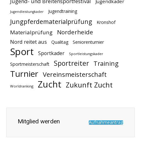
Jugend- und Breitensportfestival
Jugendkader
Jugendtraining
Jugendleistungkader
Jungpferdematerialprüfung
Kronshof
Norderheide
Materialprüfung
Nord reitet aus
Qualitag
Seniorenturnier
Sport
Sportkader
Sportleistungskader
Sportreiter
Training
Sportmeisterschaft
Turnier
Vereinsmeisterschaft
Zucht
Zukunft Zucht
Worldranking
Mitglied werden
Aufnahmeantrag